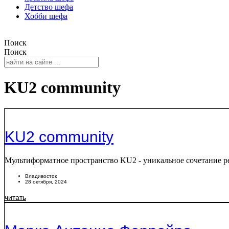
Детство шефа
Хобби шефа
Поиск
Поиск
KU2 community
KU2 community
Мультиформатное пространство KU2 - уникальное сочетание р
Владивосток
28 октября, 2024
читать