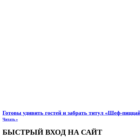
Готовы удивить гостей и забрать титул «Шеф-пиццай
Читать »
БЫСТРЫЙ ВХОД НА САЙТ