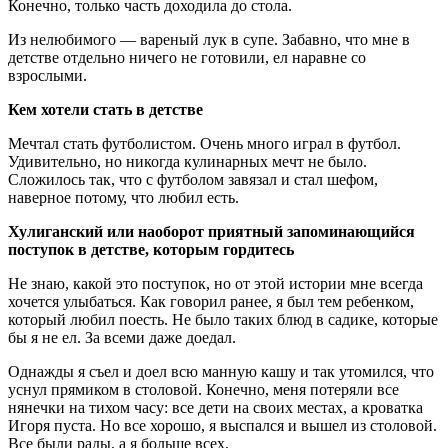
Конечно, только часть доходила до стола.
Из нелюбимого — вареный лук в супе. Забавно, что мне в
детстве отдельно ничего не готовили, ел наравне со
взрослыми.
Кем хотели стать в детстве
Мечтал стать футболистом. Очень много играл в футбол.
Удивительно, но никогда кулинарных мечт не было.
Сложилось так, что с футболом завязал и стал шефом,
наверное потому, что любил есть.
Хулиганский или наоборот приятный запоминающийся
поступок в детстве, которым гордитесь
Не знаю, какой это поступок, но от этой истории мне всегда
хочется улыбаться. Как говорил ранее, я был тем ребенком,
который любил поесть. Не было таких блюд в садике, которые
бы я не ел. За всеми даже доедал.
Однажды я съел и доел всю манную кашу и так утомился, что
уснул прямиком в столовой. Конечно, меня потеряли все
нянечки на тихом часу: все дети на своих местах, а кроватка
Игоря пуста. Но все хорошо, я выспался и вышел из столовой.
Все были рады, а я больше всех.