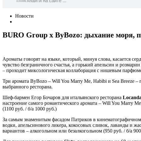
Поиск
Новости
BURO Group x ByBozo: дыхание моря, п
Ароматы говорят на языке, который, минуя слова, касается с
чувство безграничного счастья, а горький апельсин и розмари
– проходит миксологическая коллаборация с нишевым парфю
Три аромата ByBozo – Will You Marry Me, Habibi и Sea Breeze 
выбранного ресторана.
Шеф-бармен Егор Бочаров для итальянского ресторана
Locand
настроение самого романтического аромата – Will You Marry M
(1100 руб. / б/а 1000 руб.)
За самым знаменитым фасадом Патриков в кинематографичном
водки, апельсинового ликера, кокосовых сливок, лаванды и жа
вариантов – алкогольном или безалкогольном (950 руб. / б/а 900