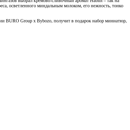
ингазов выбрал кремово-сливочный аромат Habibi – так на
реса, осветленного миндальным молоком, его нежность, тонко
ции BURO Group x Bybozo, получит в подарок набор миниатюр,