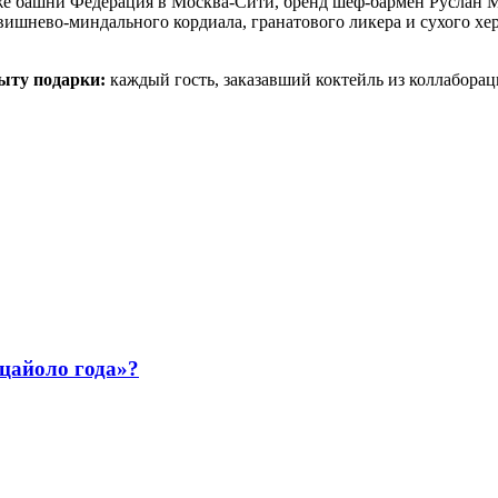
аже башни Федерация в Москва-Сити, бренд шеф-бармен Руслан М
вишнево-миндального кордиала, гранатового ликера и сухого хе
ыту подарки:
каждый гость, заказавший коктейль из коллабора
ццайоло года»?