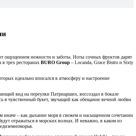
ни
ают ощущением нежности и заботы. Ноты сочных фруктов дарят
 в трех ресторанах
BURO Group
– Locanda, Grace Bistro и Sixty
которых идеально вписался в атмосферу и настроение
вающий вид на переулки Патриарших, воссоздал в бокале
ись в чувственный букет, звучащий как обещание вечной любви
сем иначе – как дыхание моря в свежем и насыщенном сочетании
удут отражаться в морских волнах. И неважно, в каком из
редиземноморья.