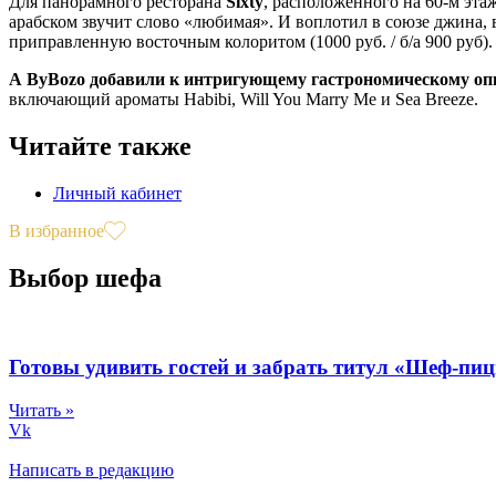
Для панорамного ресторана
Sixty
, расположенного на 60-м эт
арабском звучит слово «любимая». И воплотил в союзе джина, 
приправленную восточным колоритом (1000 руб. / б/а 900 руб).
А ByBozo добавили к интригующему гастрономическому оп
включающий ароматы Habibi, Will You Marry Me и Sea Breeze.
Читайте также
Личный кабинет
В избранное
Выбор шефа
Готовы удивить гостей и забрать титул «Шеф-пи
Читать »
Vk
Написать в редакцию