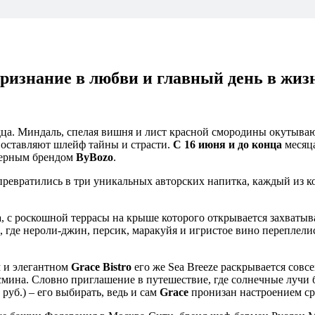
ризнание в любви и главный день в жиз
ердца. Миндаль, спелая вишня и лист красной смородины окутыв
н оставляют шлейф тайны и страсти.
С 16 июня
и до конца
месяца
мерным брендом
ByBozo
.
– превратились в три уникальных авторских напитка, каждый из 
a
, с роскошной террасы на крыше которого открывается захваты
e, где нероли-джин, персик, маракуйя и игристое вино переплел
 и элегантном
Grace Bistro
его же Sea Breeze раскрывается сов
смина. Словно приглашение в путешествие, где солнечные лучи б
 руб.) – его выбирать, ведь и сам
Grace
пронизан настроением с