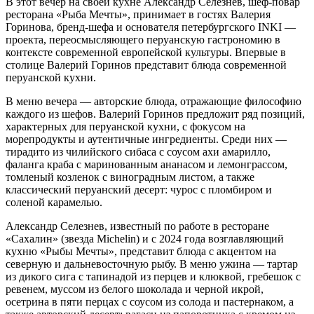
В этот вечер на своей кухне Александр Селезнев, шеф-повар
ресторана «Рыба Мечты», принимает в гостях Валерия
Горинова, бренд-шефа и основателя петербургского INKI —
проекта, переосмысляющего перуанскую гастрономию в
контексте современной европейской культуры. Впервые в
столице Валерий Горинов представит блюда современной
перуанской кухни.
В меню вечера — авторские блюда, отражающие философию
каждого из шефов. Валерий Горинов предложит ряд позиций,
характерных для перуанской кухни, с фокусом на
морепродукты и аутентичные ингредиенты. Среди них —
тирадито из чилийского сибаса с соусом ахи амарилло,
фаланга краба с маринованным ананасом и лемонграссом,
томленый козленок с виноградным листом, а также
классический перуанский десерт: чурос с пломбиром и
соленой карамелью.
Александр Селезнев, известный по работе в ресторане
«Сахалин» (звезда Michelin) и с 2024 года возглавляющий
кухню «Рыбы Мечты», представит блюда с акцентом на
северную и дальневосточную рыбу. В меню ужина — тартар
из дикого сига с тапинадой из перцев и клюквой, гребешок с
ревенем, муссом из белого шоколада и черной икрой,
осетрина в пяти перцах с соусом из солода и пастернаком, а