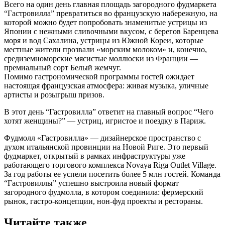
Всего на один день главная площадь загородного фудмаркета
“Гастровилла” превратиться во французскую набережную, на
которой можно будет попробовать знаменитые устрицы из
Японии с нежными сливочными вкусом, с берегов Баренцева
моря и вод Сахалина, устрицы из Южной Кореи, которые
местные жители прозвали «морским молоком» и, конечно,
средиземноморские мясистые моллюски из Франции —
премиальный сорт Белый жемчуг.
Помимо гастрономической программы гостей ожидает
настоящая французская атмосфера: живая музыка, уличные
артисты и розыгрыш призов.
В этот день “Гастровилла” ответит на главный вопрос “Чего
хотят женщины?” — устриц, игристое и поездку в Париж.
Фудмолл «Гастровилла» — дизайнерское пространство с
духом итальянской провинции на Новой Риге. Это первый
фудмаркет, открытый в рамках инфраструктуры уже
работающего торгового комплекса Novaya Riga Outlet Village.
За год работы ее успели посетить более 5 млн гостей. Команда
“Гастровиллы” успешно выстроила новый формат
загородного фудмолла, в котором соединила: фермерский
рынок, гастро-концепции, нон-фуд проекты и рестораны.
Читайте также