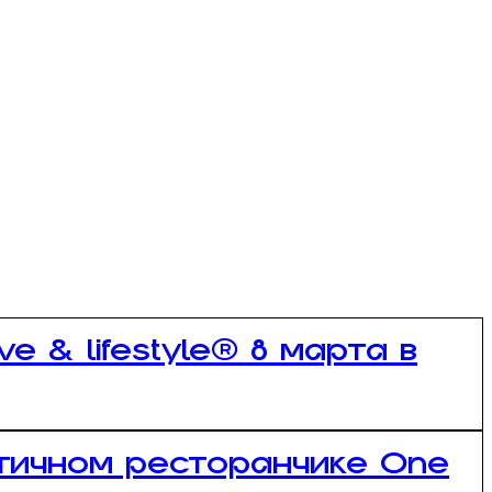
e & lifestyle®️ 8 марта в
атичном ресторанчике One