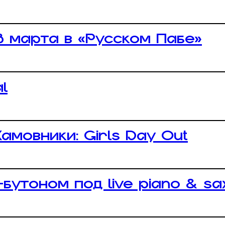
 марта в «Русском Пабе»
l
амовники: Girls Day Out
бутоном под live piano & s