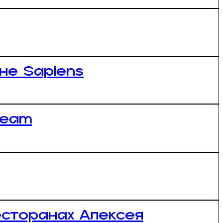
ане Sapiens
Team
есторанах Алексея