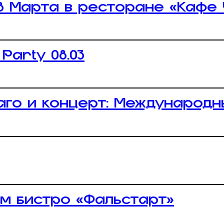
8 Марта в ресторане «Кафе
Party 08.03
аго и концерт: Международн
м бистро «Фальстарт»