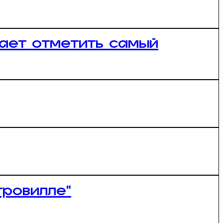
шает отметить самый
тровилле”