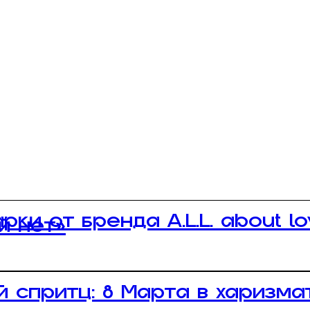
и от бренда A.L.L. about lov
й нет»
й спритц: 8 Марта в харизм