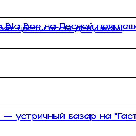
a Bla Bar на Лесной пригла
рят цветы всем девушкам!
 — устричный базар на “Гас