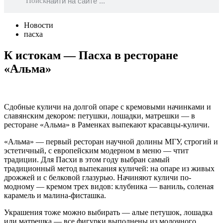
Поиск
Новости
пасха
К истокам — Пасха в ресторане
«Альма»
Сдобные куличи на долгой опаре с кремовыми начинками и
славянским декором: петушки, лошадки, матрешки — в
ресторане «Альма» в Раменках выпекают красавцы-куличи.
«Альма» — первый ресторан научной долины МГУ, строгий и
эстетичный, с европейским модерном в меню — чтит
традиции. Для Пасхи в этом году выбран самый
традиционный метод выпекания куличей: на опаре из живых
дрожжей и с белковой глазурью. Начиняют куличи по-
модному — кремом трех видов: клубника — ваниль, соленая
карамель и малина-фисташка.
Украшения тоже можно выбирать — алые петушок, лошадка
или матрешка — все фигурки выполнены из молочного