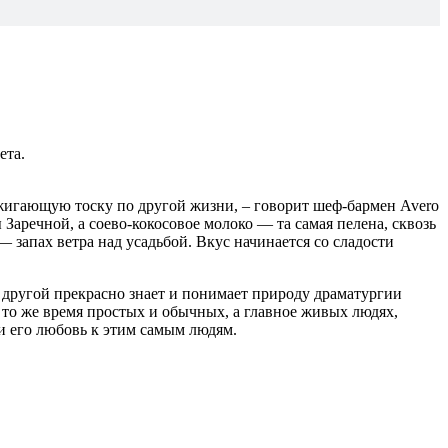
ета.
обжигающую тоску по другой жизни, – говорит шеф-бармен Avero
аречной, а соево-кокосовое молоко — та самая пелена, сквозь
 запах ветра над усадьбой. Вкус начинается со сладости
 другой прекрасно знает и понимает природу драматургии
 то же время простых и обычных, а главное живых людях,
 и его любовь к этим самым людям.