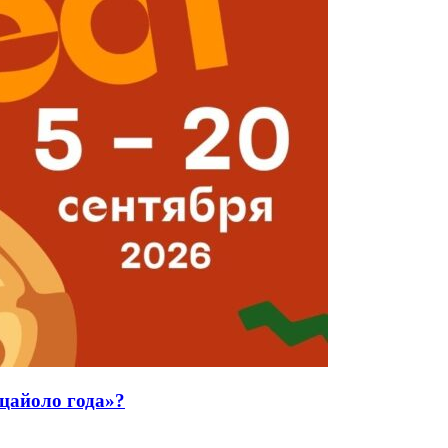
ццайоло года»?