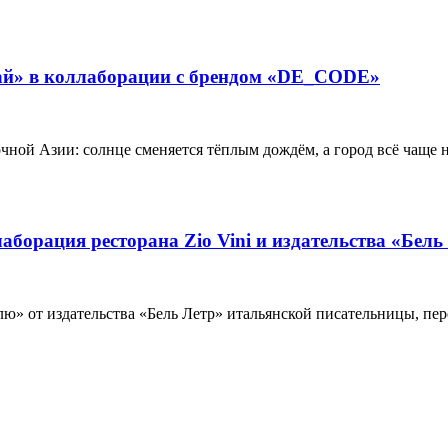
ай» в коллаборации с брендом «DE_CODE»
ной Азии: солнце сменяется тёплым дождём, а город всё чаще 
борация ресторана Zio Vini и издательства «Бель
ю» от издательства «Бель Летр» итальянской писательницы, пер