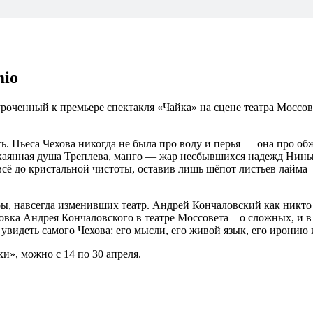
mio
уроченный к премьере спектакля «Чайка» на сцене театра Моссов
сть. Пьеса Чехова никогда не была про воду и перья — она про 
каянная душа Треплева, манго — жар несбывшихся надежд Нины З
сё до кристальной чистоты, оставив лишь шёпот листьев лайма —
ры, навсегда изменивших театр. Андрей Кончаловский как никто
овка Андрея Кончаловского в театре Моссовета – о сложных, и в
 увидеть самого Чехова: его мысли, его живой язык, его иронию
и», можно с 14 по 30 апреля.