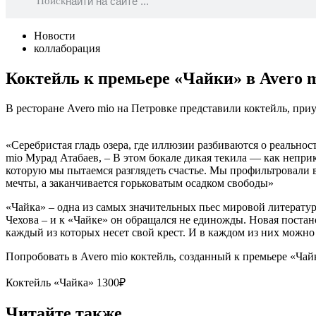
Поиск
Новости
коллаборация
Коктейль к премьере «Чайки» в Avero 
В ресторане Avero mio на Петровке представили коктейль, при
«Серебристая гладь озера, где иллюзии разбиваются о реально
mio Мурад Атабаев, – В этом бокале дикая текила — как непри
которую мы пытаемся разглядеть счастье. Мы профильтровали в
мечты, а заканчивается горьковатым осадком свободы»
«Чайка» – одна из самых значительных пьес мировой литерату
Чехова – и к «Чайке» он обращался не единожды. Новая постан
каждый из которых несет свой крест. И в каждом из них можно
Попробовать в Avero mio коктейль, созданный к премьере «Чайк
Коктейль «Чайка» 1300₽
Читайте также