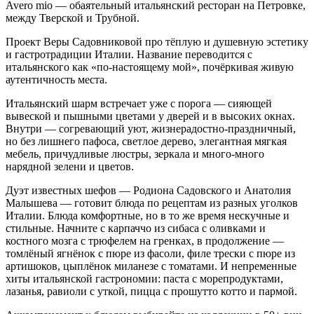
Avero mio — обаятельный итальянский ресторан на Петровке,
между Тверской и Трубной.
Проект Веры Садовниковой про тёплую и душевную эстетику
и гастротрадиции Италии. Название переводится с
итальянского как «по-настоящему мой», почёркивая живую
аутентичность места.
Итальянский шарм встречает уже с порога — сияющей
вывеской и пышными цветами у дверей и в высоких окнах.
Внутри — согревающий уют, жизнерадостно-праздничный,
но без лишнего пафоса, светлое дерево, элегантная мягкая
мебель, причудливые люстры, зеркала и много-много
нарядной зелени и цветов.
Дуэт известных шефов — Родиона Садовского и Анатолия
Малышева — готовит блюда по рецептам из разных уголков
Италии. Блюда комфортные, но в то же время нескучные и
стильные. Начните с карпаччо из сибаса с оливками и
костного мозга с трюфелем на гренках, в продолжение —
томлёный ягнёнок с пюре из фасоли, филе трески с пюре из
артишоков, цыплёнок миланезе с томатами. И непременные
хиты итальянской гастрономии: паста с морепродуктами,
лазанья, равиоли с уткой, пицца с прошутто котто и пармой.