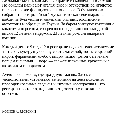
Аккомпанемент к блюдам выбирайте из коллекции в 50+ вин.
По бокалам наливают итальянское и отечественное игристое
и классическое французское шампанское. В бутылочном
собрании — сицилийский мускат и тосканское шардоне,
шабли из Бургундии и немецкий рислинг, российские
автохтоны и образцы из Грузии. За баром миксуют коктейли с
кокосом и персиком, из крепкого предлагают шотландский
виски 12-летней выдержки, 23-летний ром, легендарные
коньяки.
Каждый день с 9 и до 12 в ресторане подают гедонистические
завтраки: кукурузную кашу со страчателлой, тосты с красной
икрой, фирменный комбо с яйцом пашот, фетой с печёным
перцем и сырами. К кофе — свежевыпеченные круассаны с
шоколадом или джемом.
Avero mio — место, где празднуют жизнь. Здесь с
удовольствием устраивают вечеринки на день рождения,
проводят красивые свадьбы и шумные корпоративы. Это
ресторан про тепло, подлинность, эстетику и желание
остаться.
Родион Садовский