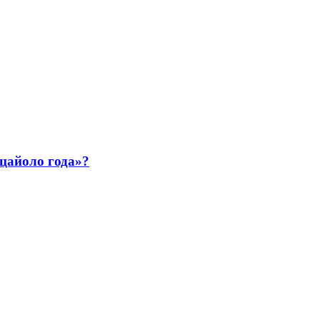
ццайоло года»?