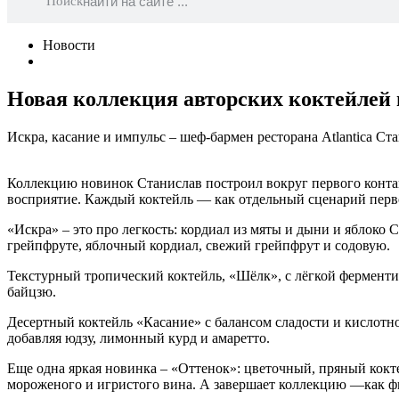
Поиск
Новости
Новая коллекция авторских коктейлей в
Искра, касание и импульс – шеф-бармен ресторана Atlantica С
Коллекцию новинок Станислав построил вокруг первого контакт
восприятие. Каждый коктейль — как отдельный сценарий перв
«Искра» – это про легкость: кордиал из мяты и дыни и яблок
грейпфруте, яблочный кордиал, свежий грейпфрут и содовую.
Текстурный тропический коктейль, «Шёлк», с лёгкой ферменти
байцзю.
Десертный коктейль «Касание» с балансом сладости и кислотн
добавляя юдзу, лимонный курд и амаретто.
Еще одна яркая новинка – «Оттенок»: цветочный, пряный кокте
мороженого и игристого вина. А завершает коллекцию —как фи