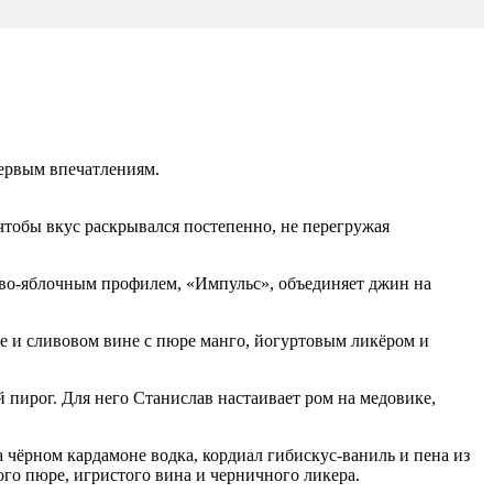
первым впечатлениям.
чтобы вкус раскрывался постепенно, не перегружая
сово-яблочным профилем, «Импульс», объединяет джин на
е и сливовом вине с пюре манго, йогуртовым ликёром и
пирог. Для него Станислав настаивает ром на медовике,
а чёрном кардамоне водка, кордиал гибискус-ваниль и пена из
го пюре, игристого вина и черничного ликера.