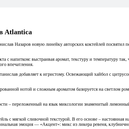
 Atlantica
танислав Назаров новую линейку авторских коктейлей посвятил 
а с напитком: выстраивая аромат, текстуру и температуру так, 
ого впечатления.
о Станислав добавляет к игристому. Освежающий хайбол с цитру
рованной нотой и сложным ароматом базируется на светлом ром
ости – переложенный на язык миксологии знаменитый лимонный 
йль с мягкой сливочной текстурой. В его основе – настоянная н
нальная эмоция — «Акцент»: микс из ликера ревеня, клубнично