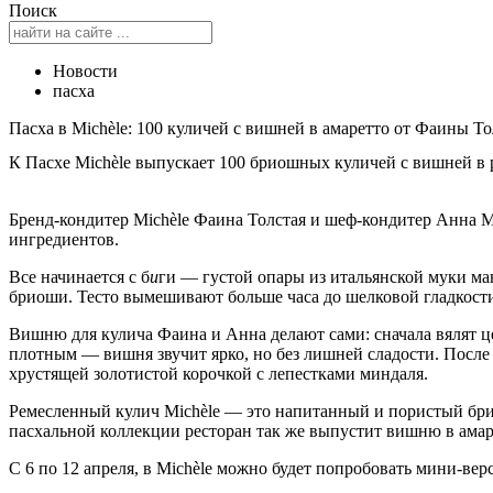
Поиск
Новости
пасха
Пасха в Michèle: 100 куличей с вишней в амаретто от Фаины Т
К Пасхе Michèle выпускает 100 бриошных куличей с вишней в 
Бренд-кондитер Michèle Фаина Толстая и шеф-кондитер Анна 
ингредиентов.
Все начинается с б
и
ги — густой опары из итальянской муки ман
бриоши. Тесто вымешивают больше часа до шелковой гладкости
Вишню для кулича Фаина и Анна делают сами: сначала вялят ц
плотным — вишня звучит ярко, но без лишней сладости. Посл
хрустящей золотистой корочкой с лепестками миндаля.
Ремесленный кулич Michèle — это напитанный и пористый бр
пасхальной коллекции ресторан так же выпустит вишню в амар
С 6 по 12 апреля, в Michèle можно будет попробовать мини-ве