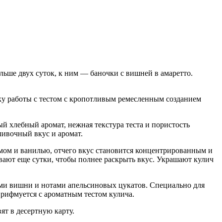
ьше двух суток, к ним — баночки с вишней в амаретто.
ку работы с тестом с кропотливым ремесленным созданием
й хлебный аромат, нежная текстура теста и пористость
ливочный вкус и аромат.
омом и ванилью, отчего вкус становится концентрированным и
ают еще сутки, чтобы полнее раскрыть вкус. Украшают кулич
ми вишни и нотами апельсиновых цукатов. Специально для
 рифмуется с ароматным тестом кулича.
ят в десертную карту.