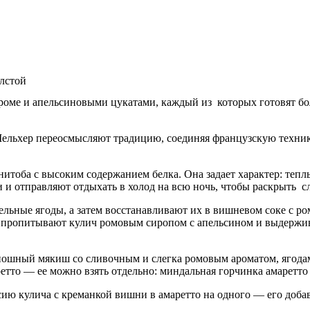
олстой
роме и апельсиновыми цукатами, каждый из которых готовят бол
Мельхер переосмысляют традицию, соединяя французскую техни
итоба с высоким содержанием белка. Она задает характер: теплы
 и отправляют отдыхать в холод на всю ночь, чтобы раскрыть с
ельные ягоды, а затем восстанавливают их в вишневом соке с р
е пропитывают кулич ромовым сиропом с апельсином и выдержив
иошный мякиш со сливочным и слегка ромовым ароматом, ягода
етто — ее можно взять отдельно: миндальная горчинка амаретто
рсию кулича с креманкой вишни в амаретто на одного — его добав