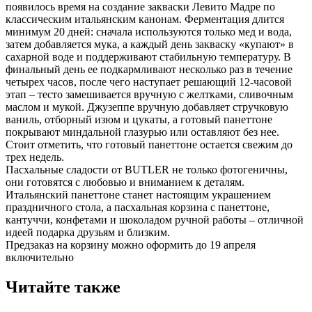
появилось время на создание закваски Левито Мадре по
классическим итальянским канонам. Ферментация длится
минимум 20 дней: сначала используются только мед и вода,
затем добавляется мука, а каждый день закваску «купают» в
сахарной воде и поддерживают стабильную температуру. В
финальный день ее подкармливают несколько раз в течение
четырех часов, после чего наступает решающий 12-часовой
этап – тесто замешивается вручную с желтками, сливочным
маслом и мукой. Джузеппе вручную добавляет стручковую
ваниль, отборный изюм и цукаты, а готовый панеттоне
покрывают миндальной глазурью или оставляют без нее.
Стоит отметить, что готовый панеттоне остается свежим до
трех недель.
Пасхальные сладости от BUTLER не только фотогеничны,
они готовятся с любовью и вниманием к деталям.
Итальянский панеттоне станет настоящим украшением
праздничного стола, а пасхальная корзина с панеттоне,
кантуччи, конфетами и шоколадом ручной работы – отличной
идеей подарка друзьям и близким.
Предзаказ на корзину можно оформить до 19 апреля
включительно
Читайте также