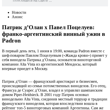
Поиск
Новости
Анонс
Патрик д’Олан x Павел Поцелуев:
франко-аргентинский винный ужин в
Padron
В первый день лета, 1 июня в 19:00, команда Padron вместе с
шеф-поваром Павлом Поцелуевым («Жажда крови») примет у
себя винодела Патрика д’Олана, основателя виноторговой
компании Alta Vista из аргентинской Мендосы, который
впервые приедет в Москву.
Патрик д’Олан — французский аристократ и бизнесмен,
происходящий из семьи потомственных виноделов. Его отец,
Франсуа де Суарес д’Олан, владел и управлял шампанским
домом Piper-Heidsieck. В 2001 году Патрик основал
винодельню Alta Vista, соединив местный терруар и традиции
французского виноделия, которая впоследствии вошла в
рейтинг топ-5 виноторговых компаний Аргентины. Сам же