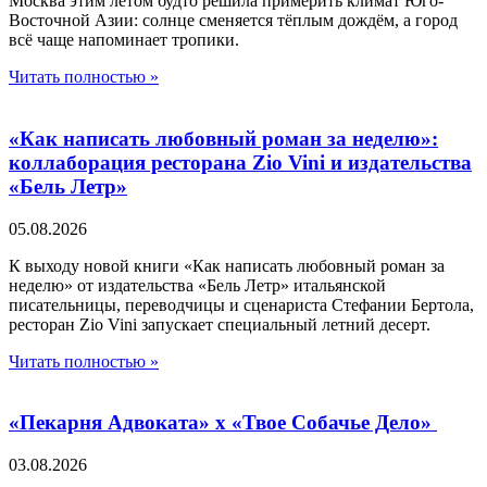
Москва этим летом будто решила примерить климат Юго-
Восточной Азии: солнце сменяется тёплым дождём, а город
всё чаще напоминает тропики.
Читать полностью »
«Как написать любовный роман за неделю»:
коллаборация ресторана Zio Vini и издательства
«Бель Летр»
05.08.2026
К выходу новой книги «Как написать любовный роман за
неделю» от издательства «Бель Летр» итальянской
писательницы, переводчицы и сценариста Стефании Бертола,
ресторан Zio Vini запускает специальный летний десерт.
Читать полностью »
«Пекарня Адвоката» х «Твое Собачье Дело»
03.08.2026