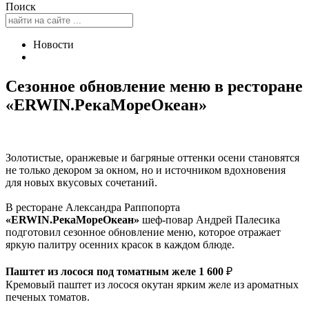
Поиск
Новости
Сезонное обновление меню в ресторане
«ERWIN.РекаМореОкеан»
Золотистые, оранжевые и багряные оттенки осени становятся
не только декором за окном, но и источником вдохновения
для новых вкусовых сочетаний.
В ресторане Александра Раппопорта
«ERWIN.РекаМореОкеан»
шеф-повар Андрей Палесика
подготовил сезонное обновление меню, которое отражает
яркую палитру осенних красок в каждом блюде.
Паштет из лосося под томатным желе 1 600
₽
Кремовый паштет из лосося окутан ярким желе из ароматных
печеных томатов.