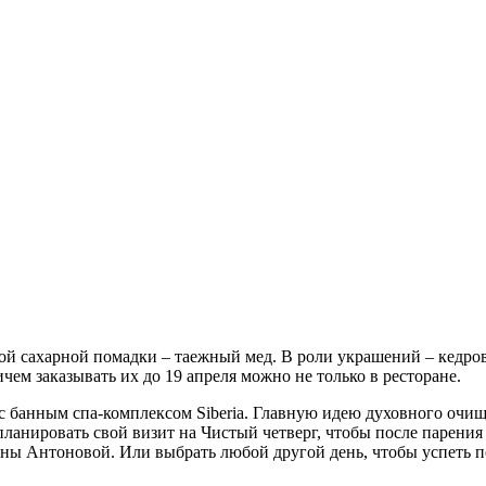
лой сахарной помадки – таежный мед. В роли украшений – кедр
чем заказывать их до 19 апреля можно не только в ресторане.
 с банным спа-комплексом Siberia. Главную идею духовного очи
анировать свой визит на Чистый четверг, чтобы после парения 
ы Антоновой. Или выбрать любой другой день, чтобы успеть по