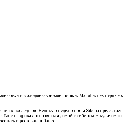
овые орехи и молодые сосновые шишки. Manul испек первые в
щения в последнюю Великую неделю поста Siberia предлагает
в бане на дровах отправиться домой с сибирским куличом от
сетить и ресторан, и баню.