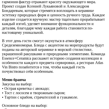
гармония фактур отражают красоту окружающего мира.
Проект создан Ксенией Лукьяновой и Александром
Бондаревым, которые стремятся воплощать в керамике
эстетику природных форм и ценность ручного труда. Каждое
изделие создается вручную: мастер тщательно прорабатывает
каждый изгиб, уделяет внимание функциональности и
деталям, благодаря чему каждая работа становится по-
настоящему уникальной.
В этот день гости смогут окунуться в атмосферу
Средиземноморья. Блюда с акцентом на морепродукты будут
поданы на авторской керамике в морской стилистике,
украшенной ракушками и природными элементами. Команда
Essence+Ceramica расскажет историю создания коллекции и
особенности каждого предмета сервировки, а ресторан Atlas
Vin Bistro позаботится о том, чтобы каждый гость
почувствовал себя особенным.
Меню бранча
Закуска на выбор:
• Острая креветка с авокадо;
• Тост с лососем и творожным сыром;
• Тартин с крабом, страчателлой и гуакамоле.
Основное блюдо на выбор: