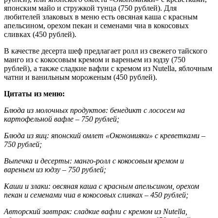
японским майо и стружкой тунца (750 рублей). Для
любителей злаковых в меню есть овсяная каша с красным
апельсином, орехом пекан и семенами чиа в кокосовых
сливках (450 рублей).
В качестве десерта шеф предлагает ролл из свежего тайского
манго из с кокосовым кремом и вареньем из юдзу (750
рублей), а также сладкие вафли с кремом из Nutella, яблочным
чатни и ванильным мороженым (450 рублей).
Цитаты из меню:
Блюда из молочных продуктов: бенедикт с лососем на
картофельной вафле – 750 рублей;
Блюда из яиц: японский омлет «Окономияки» с креветками –
750 рублей;
Выпечка и десерты: манго-ролл с кокосовым кремом и
вареньем из юдзу – 750 рублей;
Каши и злаки: овсяная каша с красным апельсином, орехом
пекан и семенами чиа в кокосовых сливках – 450 рублей;
Авторский завтрак: сладкие вафли с кремом из Nutella,