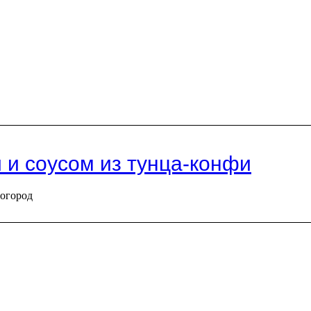
 и соусом из тунца-конфи
вогород