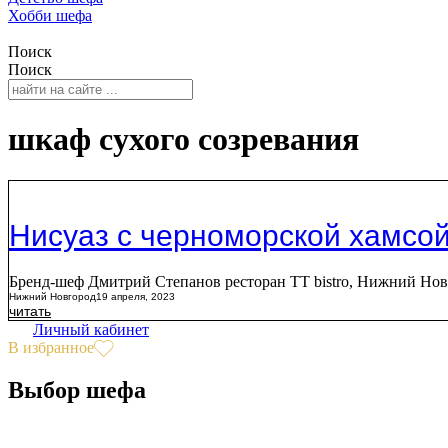
Хобби шефа
Поиск
Поиск
шкаф сухого созревания
Нисуаз с черноморской хамсой
Бренд-шеф Дмитрий Степанов ресторан ТТ bistro, Нижний Но
Нижний Новгород
19 апреля, 2023
читать
Личный кабинет
В избранное
Выбор шефа