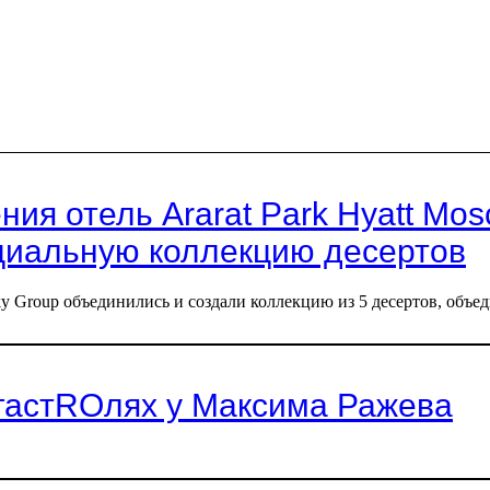
ения отель Ararat Park Hyatt M
ециальную коллекцию десертов
ucky Group объединились и создали коллекцию из 5 десертов, об
 гастROлях у Максима Ражева