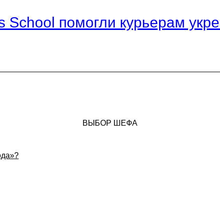
lls School помогли курьерам ук
ВЫБОР ШЕФА
ода»?