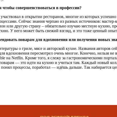
ия чтобы совершенствоваться в профессии?
, участвовал в открытии ресторанов, многие из которых успешно 
роцессами. Сейчас знания черпаю из разных источников: мастер-
ион или другую страну – обязательно изучаю местную кухню, про
ухню. У него может быть свежий взгляд, и это тоже ценный опыт
ендовать поварам для вдохновения или получения новых зн
тературы о гриле, мясе и авторской кухне. Названия авторов се
для вдохновения пересмотрел очень многое. Конечно, нельзя не 
le на Netflix. Кроме того, я слежу за гастрономическими порта
 поварам — это идти на кухню и учиться там. Каждый новый кол
, понял процессы, поработал — идёшь дальше. Так набирается ц