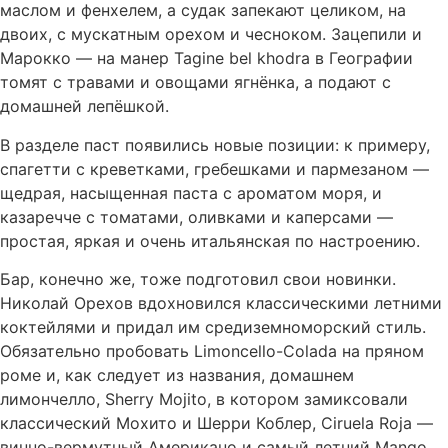
маслом и фенхелем, а судак запекают целиком, на
двоих, с мускатным орехом и чесноком. Зацепили и
Марокко — на манер Tagine bel khodra в Географии
томят с травами и овощами ягнёнка, а подают с
домашней лепёшкой.
В разделе паст появились новые позиции: к примеру,
спагетти с креветками, гребешками и пармезаном —
щедрая, насыщенная паста с ароматом моря, и
казаречче с томатами, оливками и каперсами —
простая, яркая и очень итальянская по настроению.
Бар, конечно же, тоже подготовил свои новинки.
Николай Орехов вдохновился классическими летними
коктейлями и придал им средиземноморский стиль.
Обязательно пробовать Limoncello-Colada на пряном
роме и, как следует из названия, домашнем
лимончелло, Sherry Mojito, в котором замиксовали
классический Мохито и Шерри Коблер, Ciruela Roja —
винно-вермутный Американо и самый летний Mango