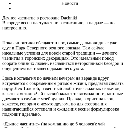
Новости
Дачное чаепитие в ресторане Dachniki
В городе весна наступает по расписанию, а на даче — по
настроению.
Пока синоптики обещают плюс, самые дальновидные уже
едут в Парк Северного речного вокзала. Там сейчас
идеальные условия для новой старой традиции — дачного
чаепития в городских декорациях. Это идеальный повод
собрать близких людей, насладиться неторопливой беседой и
ощущением настоящего домашнего уюта.
Здесь ностальгия по дачным вечерам на веранде вдруг
встречается с современным ритмом жизни, предлагая сделать
паузу. Лев Толстой, известный любитель сложных сюжетов,
как-то заметил: «Чай высвобождает те возможности, которые
дремлют в глубине моей души». Правда, в оригинале он,
кажется, говорил о чем-то другом, но для созерцания
надвигающейся оттепели и ожидания весны формулировка
подходит идеально.
«Дачное чаепитие» (на компанию до 6 человек): чай