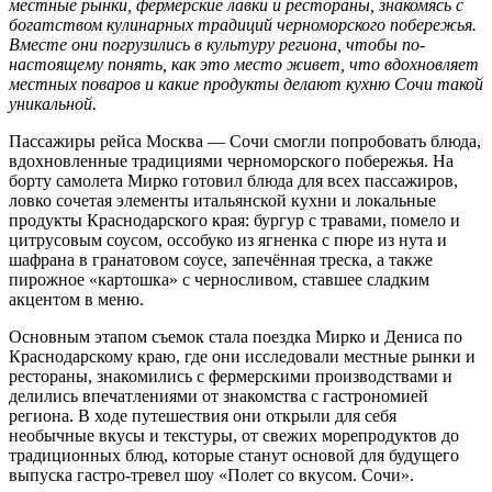
местные рынки, фермерские лавки и
рестораны, знакомясь с
богатством кулинарных традиций черноморского побережья.
Вместе они погрузились в культуру региона, чтобы по-
настоящему понять, как это место живет, что вдохновляет
местных поваров и какие продукты делают кухню Сочи такой
уникальной.
Пассажиры рейса Москва — Сочи смогли попробовать блюда,
вдохновленные традициями черноморского побережья. На
борту самолета Мирко готовил блюда для всех пассажиров,
ловко сочетая элементы итальянской кухни и локальные
продукты Краснодарского края: бургур с травами, помело и
цитрусовым соусом, оссобуко из ягненка с пюре из нута и
шафрана в гранатовом соусе, запечённая треска, а также
пирожное «картошка» с черносливом, ставшее сладким
акцентом в меню.
Основным этапом съемок стала поездка Мирко и Дениса по
Краснодарскому краю, где они исследовали местные рынки и
рестораны, знакомились с фермерскими производствами и
делились впечатлениями от знакомства с гастрономией
региона. В ходе путешествия они открыли для себя
необычные вкусы и текстуры, от свежих морепродуктов до
традиционных блюд, которые станут основой для будущего
выпуска гастро-тревел шоу «Полет со вкусом. Сочи».