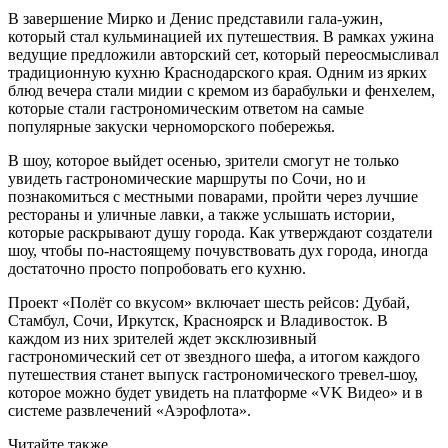
В завершение Мирко и Денис представили гала-ужин,
который стал кульминацией их путешествия. В рамках ужина
ведущие предложили авторский сет, который переосмысливал
традиционную кухню Краснодарского края. Одним из ярких
блюд вечера стали мидии с кремом из барабульки и фенхелем,
которые стали гастрономическим ответом на самые
популярные закуски черноморского побережья.
В шоу, которое выйдет осенью, зрители смогут не только
увидеть гастрономические маршруты по Сочи, но и
познакомиться с местными поварами, пройти через лучшие
рестораны и уличные лавки, а также услышать истории,
которые раскрывают душу города. Как утверждают создатели
шоу, чтобы по-настоящему почувствовать дух города, иногда
достаточно просто попробовать его кухню.
Проект «Полёт со вкусом» включает шесть рейсов: Дубай,
Стамбул, Сочи, Иркутск, Красноярск и Владивосток. В
каждом из них зрителей ждет эксклюзивный
гастрономический сет от звездного шефа, а итогом каждого
путешествия станет выпуск гастрономического тревел-шоу,
которое можно будет увидеть на платформе «VK Видео» и в
системе развлечений «Аэрофлота».
Читайте также