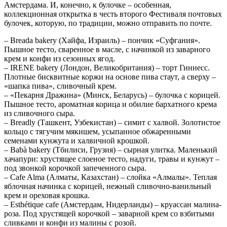
Амстердама. И, конечно, к булочке – особенная,
коллекционная открытка в честь второго Фестиваля почтовых
булочек, которую, по традиции, можно отправить по почте.
– Breada bakery (Хайфа, Израиль) – пончик «Суфгания».
Пышное тесто, сваренное в масле, с начинкой из заварного
крем и конфи из сезонных ягод.
– IRENE bakery (Лондон, Великобритания) – торт Гиннесс.
Плотные бисквитные коржи на основе пива стаут, а сверху –
«шапка пива», сливочный крем.
– «Пекарня Дражина» (Минск, Беларусь) – булочка с корицей.
Пышное тесто, ароматная корица и обилие бархатного крема
из сливочного сыра.
– Breadly (Ташкент, Узбекистан) – симит с халвой. Золотистое
кольцо с тягучим мякишем, усыпанное обжаренными
семенами кунжута и халвичной крошкой.
– Babà bakery (Тбилиси, Грузия) – сырная улитка. Маленький
хачапури: хрустящее слоеное тесто, надуги, травы и кунжут –
под звонкой корочкой запеченного сыра.
– Cafe Alma (Алматы, Казахстан) – слойка «Алмалы». Теплая
яблочная начинка с корицей, нежный сливочно-ванильный
крем и ореховая крошка.
– Esthétique cafe (Амстердам, Нидерланды) – круассан малина-
роза. Под хрустящей корочкой – заварной крем со взбитыми
сливками и конфи из малины с розой.