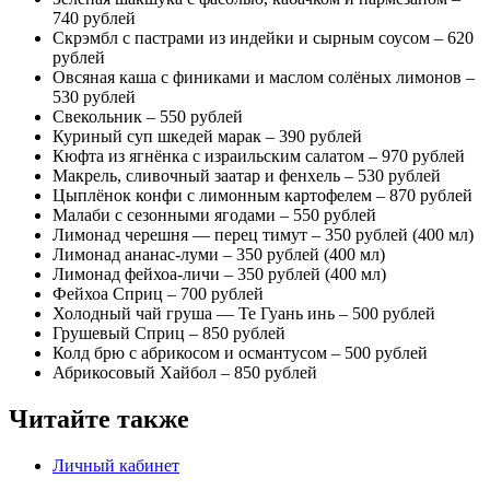
740 рублей
Скрэмбл с пастрами из индейки и сырным соусом – 620
рублей
Овсяная каша с финиками и маслом солёных лимонов –
530 рублей
Свекольник – 550 рублей
Куриный суп шкедей марак – 390 рублей
Кюфта из ягнёнка с израильским салатом – 970 рублей
Макрель, сливочный заатар и фенхель – 530 рублей
Цыплёнок конфи с лимонным картофелем – 870 рублей
Малаби с сезонными ягодами – 550 рублей
Лимонад черешня — перец тимут – 350 рублей (400 мл)
Лимонад ананас-луми – 350 рублей (400 мл)
Лимонад фейхоа-личи – 350 рублей (400 мл)
Фейхоа Сприц – 700 рублей
Холодный чай груша — Те Гуань инь – 500 рублей
Грушевый Сприц – 850 рублей
Колд брю с абрикосом и османтусом – 500 рублей
Абрикосовый Хайбол – 850 рублей
Читайте также
Личный кабинет