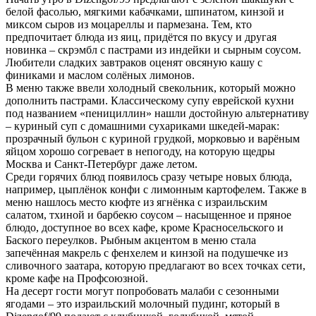
белой фасолью, мягкими кабачками, шпинатом, кинзой и
миксом сыров из моцареллы и пармезана. Тем, кто
предпочитает блюда из яиц, придётся по вкусу и другая
новинка – скрэмбл с пастрами из индейки и сырным соусом.
Любители сладких завтраков оценят овсяную кашу с
финиками и маслом солёных лимонов.
В меню также ввели холодный свекольник, который можно
дополнить пастрами. Классическому супу еврейской кухни
под названием «пенициллин» нашли достойную альтернативу
– куриный суп с домашними сухариками шкедей-марак:
прозрачный бульон с куриной грудкой, морковью и варёным
яйцом хорошо согревает в непогоду, на которую щедры
Москва и Санкт-Петербург даже летом.
Среди горячих блюд появилось сразу четыре новых блюда,
например, цыплёнок конфи с лимонным картофелем. Также в
меню нашлось место кюфте из ягнёнка с израильским
салатом, тхиной и барбекю соусом – насыщенное и пряное
блюдо, доступное во всех кафе, кроме Красносельского и
Баского переулков. Рыбным акцентом в меню стала
запечённая макрель с фенхелем и кинзой на подушечке из
сливочного заатара, которую предлагают во всех точках сети,
кроме кафе на Профсоюзной.
На десерт гости могут попробовать малаби с сезонными
ягодами – это израильский молочный пудинг, который в