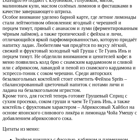
Dizengof/99 подают с клубникой, голубикой, мятой,
малиновым кули, маслом солёных лимонов и фисташками в
качестве завершающего штриха.
Особое внимание уделено барной карте, где летние лимонады
стали лейтмотивом обновления: ягодный с черешней и
перцем тимут, пряный с ананасом и луми (ферментированным
чёрным лаймом), а также тропический с фейхоа и личи,
отличающийся яркой парфюмированностью, которую придаёт
напитку ладан. Любителям чая придётся по вкусу лёгкий,
свежий и фруктовый холодный чай Груша с Те Гуань Инь и
перцем тимут. Не обделили вниманием и ценителей кофе: в
меню появились колд брю с сиамским кардамоном и сливой
или с абрикосом, лавандой и пеной из сиамского кардамона и
эспрессо-тоник с соком черешни. Среди авторских
безалкогольных коктейлей стоит отметить Фейхоа Sprits –
сбалансированный цветочный напиток с нотами личи и
ладана на безалкогольном игристом.
Кроме того, для гостей теперь готовят Грушевый Сприц с
сухим просекко, соком груши и чаем Те Гуань Инь, а также
коктейль с фруктовым характером – Абрикосовый Хайбол на
основе японского сливового ликёра и лимонада Чойа Умешу с
добавлением абрикосового сока.
Цитаты из меню:
Зелёная шакшука с фасолью, кабачком и пармезаном –