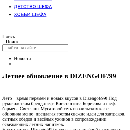
ДЕТСТВО ШЕФА
ХОББИ ШЕФА
Поиск
Поиск
Новости
Летнее обновление в DIZENGOF/99
Лето – время перемен и новых вкусов в Dizengof/99! Под
руководством бренд-шефа Константина Борисова и шеф-
бармена Светланы Мусатовой сеть израильских кафе
обновила меню, предлагая гостям свежие идеи для завтраков,
сытных обедов и весёлых ужинов в сопровождении
освежающих летних напитков.
Начать утро в Dizengof/99 предлагают с зелёной шакшуки с