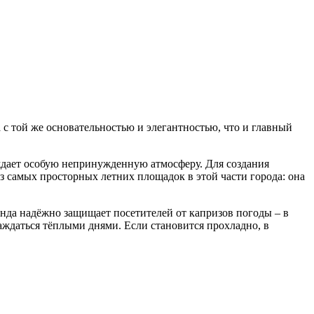
а с той же основательностью и элегантностью, что и главный
ождает особую непринужденную атмосферу. Для создания
 из самых просторных летних площадок в этой части города: она
ранда надёжно защищает посетителей от капризов погоды – в
аждаться тёплыми днями. Если становится прохладно, в