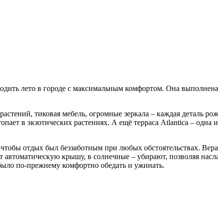
роводить лето в городе с максимальным комфортом. Она выполнен
астений, тиковая мебель, огромные зеркала – каждая деталь р
опает в экзотических растениях. А ещё терраса Atlantica – одна
го, чтобы отдых был беззаботным при любых обстоятельствах. Ве
 автоматическую крышу, в солнечные – убирают, позволяя насл
 было по-прежнему комфортно обедать и ужинать.