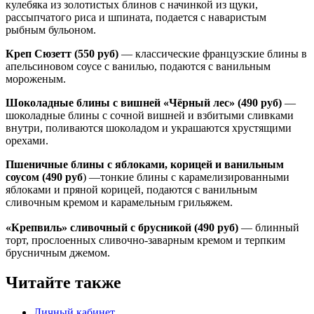
кулебяка из золотистых блинов с начинкой из щуки,
рассыпчатого риса и шпината, подается с наваристым
рыбным бульоном.
Креп Сюзетт (550 руб)
— классические французские блины в
апельсиновом соусе с ванилью, подаются с ванильным
мороженым.
Шоколадные блины с вишней «Чёрный лес» (490 руб)
—
шоколадные блины с сочной вишней и взбитыми сливками
внутри, поливаются шоколадом и украшаются хрустящими
орехами.
Пшеничные блины с яблоками, корицей и ванильным
соусом (490 руб
) —тонкие блины с карамелизированными
яблоками и пряной корицей, подаются с ванильным
сливочным кремом и карамельным грильяжем.
«Крепвиль» сливочный с брусникой (490 руб)
— блинный
торт, прослоенных сливочно-заварным кремом и терпким
брусничным джемом.
Читайте также
Личный кабинет