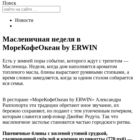
Поиск
Новости
Масленичная неделя в
МореКофеОкеан by ERWIN
Есть у зимней поры событие, которого ждут с трепетом —
Масленица. Неделя, когда дом наполняется ароматом
топленого масла, блины вырастают румяными стопками, а
время словно замедляется, когда за одним столом собирается
вся семья.
В ресторане «МореКофеОкеан by ERWIN» Александра
Раппопорта эти традиции обретают иное звучание, их
бережно сохраняют, но подают с тем утонченным почерком,
которым славится шеф-повар Джеймс Редута. Так что
масленичное застолье становится частью городского ритма.
Пшеничные блины с вяленой утиной грудкой,
глазированной свёклой и кремом из рикотты (770 руб)
—