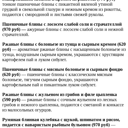
тонкие пшеничные блины с пикантной вяленой утиной
грудкой в свекольной глазури и нежным кремом из рикотты,
подаются с смородиной и листьями свежей руколы.
Пшеничные блины с лососем слабой соли и страчателлой
(970 руб) —
ажурные блины с лососем слабой соли и нежной
страчателлой.
Ржаные блины с болоньезе из тунца и сырным кремом (620
руб)
— ароматные ржаные блины с насыщенным болоньезе из
тунца, воздушным сырным кремом, украшаются с хрустящим
картофелем пай и луком сибулет.
Пшеничные блины с мясным болоньезе и сырным фондю
(620 руб
) — пшеничные блины с классическим мясным
болоньезе, тягучим сырным фондю, украшаются
картофельным пай и пикантным луком сибулет.
Ржаные блины с жульеном из грибов и филе цыпленка
(590 руб)
— ржаные блины с сочным жульеном из лесных
грибов и нежного цыпленка, подаются с сметаной и конкассе
из малосольных огурцов.
Румяная блинная кулебяка с щукой, шпинатом и рисом,
подается с наваристым рыбным бульоном (970 руб)
—