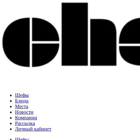
Шефы
Блюда
Места
Новости
Компании
Рассылка
Личный кабинет
Шефы