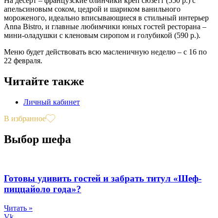
На десерт – французские блинчики креп сюзетт (550 р.) с
апельсиновым соком, цедрой и шариком ванильного
мороженого, идеально вписывающиеся в стильный интерьер
Anna Bistro, и главные любимчики юных гостей ресторана –
мини-оладушки с кленовым сиропом и голубикой (590 р.).
Меню будет действовать всю масленичную неделю – с 16 по
22 февраля.
Читайте также
Личный кабинет
В избранное
Выбор шефа
Готовы удивить гостей и забрать титул «Шеф-
пиццайоло года»?
Читать »
Vk