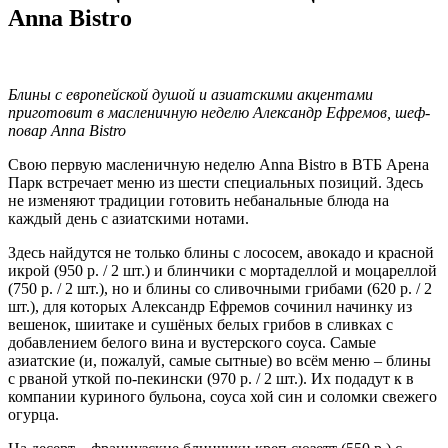
Anna Bistro
Блины с европейской душой и азиатскими акцентами
приготовит в масленичную неделю Александр Ефремов, шеф-
повар Anna Bistro
Свою первую масленичную неделю Anna Bistro в ВТБ Арена
Парк встречает меню из шести специальных позиций. Здесь
не изменяют традиции готовить небанальные блюда на
каждый день с азиатскими нотами.
Здесь найдутся не только блины с лососем, авокадо и красной
икрой (950 р. / 2 шт.) и блинчики с мортаделлой и моцареллой
(750 р. / 2 шт.), но и блины со сливочными грибами (620 р. / 2
шт.), для которых Александр Ефремов сочинил начинку из
вешенок, шиитаке и сушёных белых грибов в сливках с
добавлением белого вина и вустерского соуса. Самые
азиатские (и, пожалуй, самые сытные) во всём меню – блины
с рваной уткой по-пекински (970 р. / 2 шт.). Их подадут к в
компании куриного бульона, соуса хой син и соломки свежего
огурца.