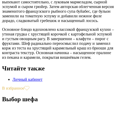
выпекают самостоятельно, с луковым мармеладом, сырной
эспумой и сыром грюйер. Затем авторская облегченная версия
знаменитого французского рыбного супа буйабес, где бульон
заменили на томатную эспуму и добавили нежное филе
дорадо, сладковатый гребешок и насыщенный лосось.
Основное блюдо вдохновлено классикой французской кухни –
утиная грудка с хрустящей корочкой с картофельной эспумой
и густым овощным рагу. В завершении – клафути – пирог с
фруктами. Шеф радикально переосмыслил подачу и заменил
корж из теста на хрустящий карамельный краш из бриоши для
контраста текстур. Основная начинка – насыщенное пралине
из пекана и карамели, покрытая вишнёвым гелем.
Читайте также
Личный кабинет
В избранное
Выбор шефа