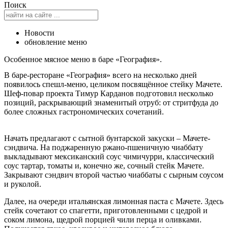
Поиск
Новости
обновление меню
Особенное мясное меню в баре «География».
В баре-ресторане «География» всего на несколько дней
появилось спешл-меню, целиком посвящённое стейку Мачете.
Шеф-повар проекта Тимур Карданов подготовил несколько
позиций, раскрывающий знаменитый отруб: от стритфуда до
более сложных гастрономических сочетаний.
Начать предлагают с сытной бунтарской закуски – Мачете-
сэндвича. На поджаренную ржано-пшеничную чиаббату
выкладывают мексиканский соус чимичурри, классический
соус тартар, томаты и, конечно же, сочный стейк Мачете.
Закрывают сэндвич второй частью чиаббаты с сырным соусом
и руколой.
Далее, на очереди итальянская лимонная паста с Мачете. Здесь
стейк сочетают со спагетти, приготовленными с цедрой и
соком лимона, щедрой порцией чили перца и оливками.