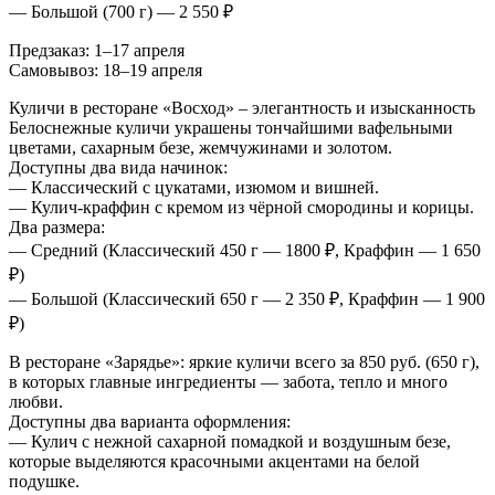
— Большой (700 г) — 2 550 ₽
Предзаказ: 1–17 апреля
Самовывоз: 18–19 апреля
Куличи в ресторане «Восход» – элегантность и изысканность
Белоснежные куличи украшены тончайшими вафельными
цветами, сахарным безе, жемчужинами и золотом.
Доступны два вида начинок:
— Классический с цукатами, изюмом и вишней.
— Кулич-краффин с кремом из чёрной смородины и корицы.
Два размера:
— Средний (Классический 450 г — 1800 ₽, Краффин — 1 650
₽)
— Большой (Классический 650 г — 2 350 ₽, Краффин — 1 900
₽)
В ресторане «Зарядье»: яркие куличи всего за 850 руб. (650 г),
в которых главные ингредиенты — забота, тепло и много
любви.
Доступны два варианта оформления:
— Кулич с нежной сахарной помадкой и воздушным безе,
которые выделяются красочными акцентами на белой
подушке.