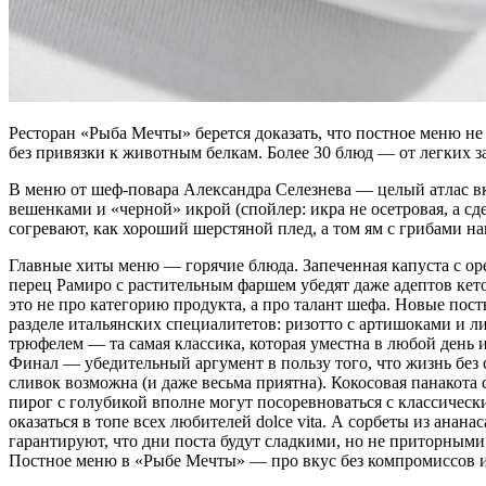
Ресторан «Рыба Мечты» берется доказать, что постное меню н
без привязки к животным белкам. Более 30 блюд — от легких з
В меню от шеф-повара Александра Селезнева — целый атлас вку
вешенками и «черной» икрой (спойлер: икра не осетровая, а сд
согревают, как хороший шерстяной плед, а том ям с грибами н
Главные хиты меню — горячие блюда. Запеченная капуста с ор
перец Рамиро с растительным фаршем убедят даже адептов кето
это не про категорию продукта, а про талант шефа. Новые пост
разделе итальянских специалитетов: ризотто с артишоками и 
трюфелем — та самая классика, которая уместна в любой день и
Финал — убедительный аргумент в пользу того, что жизнь без
сливок возможна (и даже весьма приятна). Кокосовая панакот
пирог с голубикой вполне могут посоревноваться с классическ
оказаться в топе всех любителей dolce vita. А сорбеты из анана
гарантируют, что дни поста будут сладкими, но не приторными
Постное меню в «Рыбе Мечты» — про вкус без компромиссов и