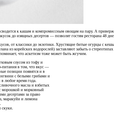
е сводится к кашам и компромиссным овощам на пару. А привер
акусок до изящных десертов — позволят гостям ресторана 48 дней
сов, от классики до экзотики. Хрустящие битые огурцы с кешью
елана из корейских водорослей) заставляют забыть о стереотипа
апоминает, что аскетизм тоже может быть жгучим.
еховым соусом из тофу и
-питания в том, что вкус —
ные позиции появятся и в
лингвини с белыми грибами и
 в любое время года.
 сливочного масла и взбитых
а с морошкой и морковный
ими десертами за право
са, маракуйи и лимона
.
 скуки.