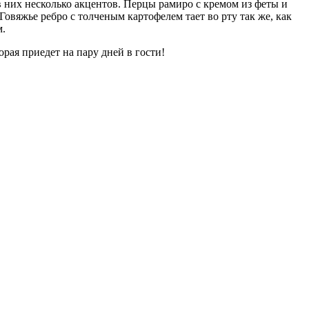
в них несколько акцентов. Перцы рамиро с кремом из феты и
Говяжье ребро с толченым картофелем тает во рту так же, как
м.
орая приедет на пару дней в гости!