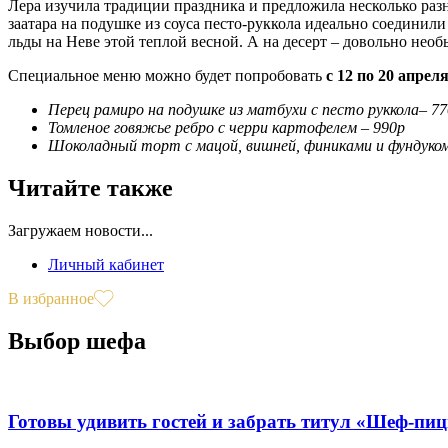
Лера изучила традиции праздника и предложила несколько разн
заатара на подушке из соуса песто-руккола идеально соединили
льды на Неве этой теплой весной. А на десерт – довольно не
Специальное меню можно будет попробовать
с 12 по 20 апрел
Перец рамиро на подушке из матбухи с песто руккола– 7
Томленое говяжье ребро с черри картофелем – 990р
Шоколадный торт с мацой, вишней, финиками и фундуком
Читайте также
Загружаем новости...
Личный кабинет
В избранное
Выбор шефа
Готовы удивить гостей и забрать титул «Шеф-пи