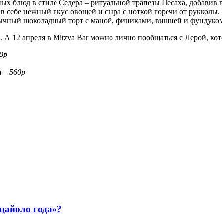
ых блюд в стиле Седера – ритуальной трапезы Песаха, добавив 
 в себе нежный вкус овощей и сыра с ноткой горечи от рукколы. 
обычный шоколадный торт с мацой, финиками, вишней и фундуко
я
. А 12 апреля в Mitzva Bar можно лично пообщаться с Лерой, кот
70р
 – 560р
ццайоло года»?