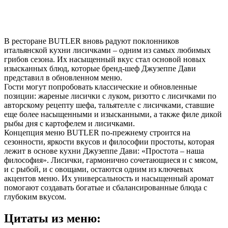
В ресторане BUTLER вновь радуют поклонников
итальянской кухни лисичками – одним из самых любимых
грибов сезона. Их насыщенный вкус стал основой новых
изысканных блюд, которые бренд-шеф Джузеппе Дави
представил в обновленном меню.
Гости могут попробовать классические и обновленные
позиции: жареные лисички с луком, ризотто с лисичками по
авторскому рецепту шефа, тальятелле с лисичками, ставшие
еще более насыщенными и изысканными, а также филе дикой
рыбы дня с картофелем и лисичками.
Концепция меню BUTLER по-прежнему строится на
сезонности, яркости вкусов и философии простоты, которая
лежит в основе кухни Джузеппе Дави: «Простота – наша
философия». Лисички, гармонично сочетающиеся и с мясом,
и с рыбой, и с овощами, остаются одним из ключевых
акцентов меню. Их универсальность и насыщенный аромат
помогают создавать богатые и сбалансированные блюда с
глубоким вкусом.
Цитаты из меню: