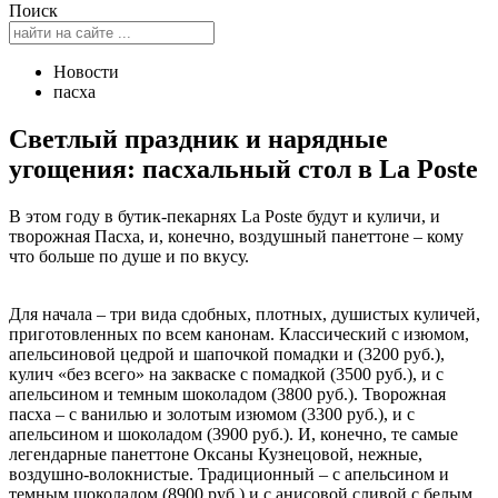
Поиск
Новости
пасха
Светлый праздник и нарядные
угощения: пасхальный стол в La Poste
В этом году в бутик-пекарнях La Poste будут и куличи, и
творожная Пасха, и, конечно, воздушный панеттоне – кому
что больше по душе и по вкусу.
Для начала – три вида сдобных, плотных, душистых куличей,
приготовленных по всем канонам. Классический с изюмом,
апельсиновой цедрой и шапочкой помадки и (3200 руб.),
кулич «без всего» на закваске с помадкой (3500 руб.), и с
апельсином и темным шоколадом (3800 руб.). Творожная
пасха – с ванилью и золотым изюмом (3300 руб.), и с
апельсином и шоколадом (3900 руб.). И, конечно, те самые
легендарные панеттоне Оксаны Кузнецовой, нежные,
воздушно-волокнистые. Традиционный – с апельсином и
темным шоколадом (8900 руб.) и с анисовой сливой с белым