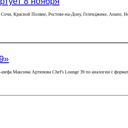
ртует 8 ноября
 Сочи, Красной Поляне, Ростове-на-Дону, Геленджике, Анапе, Н
39»
-шефа Максима Артюхова Chef's Lounge 39 по аналогии с формат