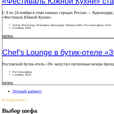
«Фестиваль Южной Кухни» ста
С 8 по 24 ноября в семи южных городах России — Краснодаре,
«Фестиваль Южной Кухни»
Анапа
,
Волгоград
,
Геленджик
,
Краснодар
,
Новороссийск
,
Ростов-на-Дону
,
Сочи
6 ноября, 2024
читать
Chef’s Lounge в бутик-отеле «
Ростовский бутик-отель «39» запустил пятничные вечера бренд
Ростов-на-Дону
1 ноября, 2024
читать
Личный кабинет
В избранное
Выбор шефа