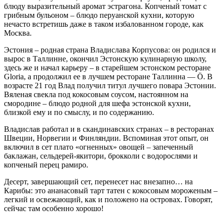
блюду выразительный аромат эстрагона. Копченый томат с
грибным бульоном – блюдо перуанской кухни, которую
нечасто встретишь даже в таком избалованном городе, как
Москва.
Эстония – родная страна Владислава Корпусова: он родился и
вырос в Таллинне, окончил Эстонскую кулинарную школу,
здесь же и начал карьеру – в старейшем эстонском ресторане
Gloria, а продолжил ее в лучшем ресторане Таллинна — Ö. В
возрасте 21 год Влад получил титул лучшего повара Эстонии.
Вяленая свекла под кокосовым соусом, настоянном на
смородине – блюдо родной для шефа эстонской кухни,
близкой ему и по смыслу, и по содержанию.
Владислав работал и в скандинавских странах – в ресторанах
Швеции, Норвегии и Финляндии. Вспоминая этот опыт, он
включил в сет плато «огненных» овощей – запеченный
баклажан, сельдерей-якитори, брокколи с водорослями и
копченый перец рамиро.
Десерт, завершающий сет, перенесет нас внезапно… на
Карибы: это ананасовый тарт татен с кокосовым мороженым –
легкий и освежающий, как и положено на островах. Говорят,
сейчас там особенно хорошо!