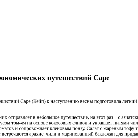
трономических путешествий Cape
ествий Cape (Кейп) к наступлению весны подготовила легкий сп
них отправляет в небольшое путешествие, на этот раз – с азиа
сом том-ям на основе кокосовых сливок и украшает нитями чил
атов и сопровождает кленовым понзу. Салат с жареным тофу тоже
ке встречаются арахис, чили и маринованный баклажан для прид