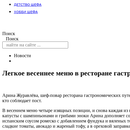
ДЕТСТВО ШЕФА
ХОББИ ШЕФА
Поиск
Поиск
Новости
Легкое весеннее меню в ресторане гас
Арина Журавлёва, шеф-повар ресторана гастрономических путеш
кто соблюдает пост.
В весеннем меню четыре изящных позиции, и снова каждая из 
капусты с шампиньонами и грибами эноки Арина дополняет соу
испанским соусом ромеско с добавлением фундука и вяленых том
сладкие томаты, авокадо и жареный тофу, а в ореховой заправ