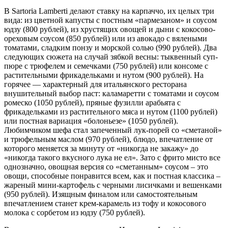
В Sartoria Lamberti делают ставку на карпаччо, их целых три
вида: из цветной капусты с постным «пармезаном» и соусом
юдзу (800 рублей), из хрустящих овощей и дыни с кокосово-
ореховым соусом (850 рублей) или из авокадо с вялеными
томатами, сладким понзу и морской солью (990 рублей). Два
следующих сюжета на случай зябкой весны: тыквенный суп-
пюре с трюфелем и семечками (750 рублей) или консоме с
растительными фрикадельками и нутом (900 рублей). На
горячее — характерный для итальянского ресторана
внушительный выбор паст: каламаретти с томатами и соусом
ромеско (1050 рублей), пряные фузилли арабьята с
фрикадельками из растительного мяса и нутом (1100 рублей)
или постная вариация «болоньезе» (1050 рублей).
Любимчиком шефа стал запеченный лук-порей со «сметаной»
и трюфельным маслом (970 рублей), блюдо, впечатление от
которого меняется за минуту от «никогда не закажу» до
«никогда такого вкусного лука не ел». Зато с фрито мисто все
однозначно, овощная версия со «сметанным» соусом – это
овощи, способные понравится всем, как и постная классика –
жареный мини-картофель с черными лисичками и вешенками
(950 рублей). Изящным финалом или самостоятельным
впечатлением станет крем-карамель из тофу и кокосового
молока с сорбетом из юдзу (750 рублей).