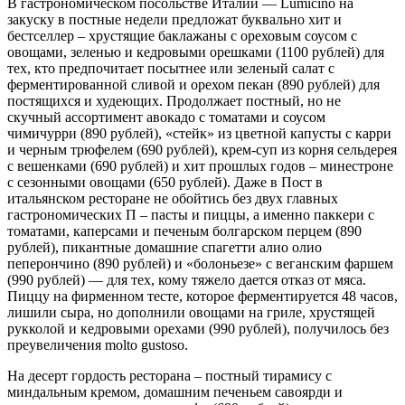
В гастрономическом посольстве Италии — Lumicino на
закуску в постные недели предложат буквально хит и
бестселлер – хрустящие баклажаны с ореховым соусом с
овощами, зеленью и кедровыми орешками (1100 рублей) для
тех, кто предпочитает посытнее или зеленый салат с
ферментированной сливой и орехом пекан (890 рублей) для
постящихся и худеющих. Продолжает постный, но не
скучный ассортимент авокадо с томатами и соусом
чимичурри (890 рублей), «стейк» из цветной капусты с карри
и черным трюфелем (690 рублей), крем-суп из корня сельдерея
с вешенками (690 рублей) и хит прошлых годов – минестроне
с сезонными овощами (650 рублей). Даже в Пост в
итальянском ресторане не обойтись без двух главных
гастрономических П – пасты и пиццы, а именно паккери с
томатами, каперсами и печеным болгарском перцем (890
рублей), пикантные домашние спагетти алио олио
пеперончино (890 рублей) и «болоньезе» с веганским фаршем
(990 рублей) — для тех, кому тяжело дается отказ от мяса.
Пиццу на фирменном тесте, которое ферментируется 48 часов,
лишили сыра, но дополнили овощами на гриле, хрустящей
рукколой и кедровыми орехами (990 рублей), получилось без
преувеличения molto gustoso.
На десерт гордость ресторана – постный тирамису с
миндальным кремом, домашним печеньем савоярди и