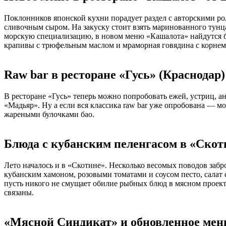
Поклонников японской кухни порадует раздел с авторскими рол
сливочным сыром. На закуску стоит взять маринованного тунца
морскую специализацию, в новом меню «Кашалота» найдутся бл
крапивы с трюфельным маслом и мраморная говядина с корнем 
Raw bar в ресторане «Гусь» (Краснодар)
В ресторане «Гусь» теперь можно попробовать ежей, устриц, а
«Мадьяр». Ну а если вся классика raw bar уже опробована — м
жареными булочками бао.
Блюда с кубанским пеленгасом в «Скот
Лето началось и в «Скотине». Несколько весомых поводов забр
кубанским хамоном, розовыми томатами и соусом песто, салат 
пусть никого не смущает обилие рыбных блюд в мясном проек
связаны.
«Мясной Синдикат» и обновленное мен