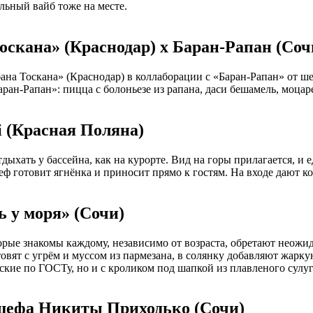
льный вайб тоже на месте.
оскана» (Краснодар) x Баран-Рапан (Соч
бана Тоскана» (Краснодар) в коллаборации с «Баран-Рапан» от ш
н-Рапан»: пицца с болоньезе из рапана, даси бешамель, моцарелла
i (Красная Поляна)
отдыхать у бассейна, как на курорте. Вид на горы прилагается, 
еф готовит ягнёнка и приносит прямо к гостям. На входе дают к
 у моря» (Сочи)
орые знакомы каждому, независимо от возраста, обретают неож
овят с угрём и муссом из пармезана, в солянку добавляют жарку
ские по ГОСТу, но и с кроликом под шапкой из плавленого сулу
 шефа Никиты Приходько (Сочи)