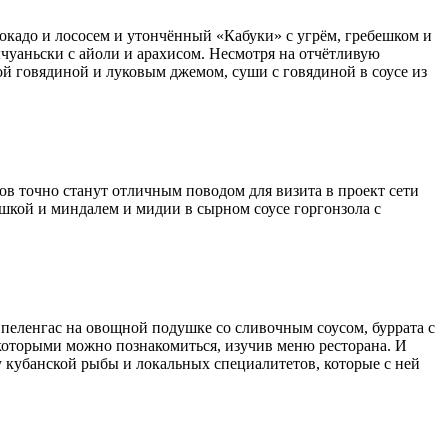
окадо и лососем и утончённый «Кабуки» с угрём, гребешком и
ычуаньски с айоли и арахисом. Несмотря на отчётливую
й говядиной и луковым джемом, суши с говядиной в соусе из
ов точно станут отличным поводом для визита в проект сети
ашкой и миндалем и мидии в сырном соусе горгонзола с
 пеленгас на овощной подушке со сливочным соусом, буррата с
 которыми можно познакомиться, изучив меню ресторана. И
 кубанской рыбы и локальных специалитетов, которые с ней