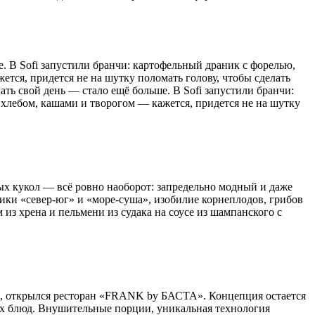
е. В Sofi запустили бранчи: картофельный драник с форелью,
ется, придется не на шутку поломать голову, чтобы сделать
ть свой день — стало ещё больше. В Sofi запустили бранчи:
 хлебом, кашами и творогом — кажется, придется не на шутку
ых кукол — всё ровно наоборот: запредельно модный и даже
тики «север-юг» и «море-суша», изобилие корнеплодов, грибов
 из хрена и пельмени из судака на соусе из шампанского с
к3, открылся ресторан «FRANK by БАСТА». Концепция остается
их блюд. Внушительные порции, уникальная технология