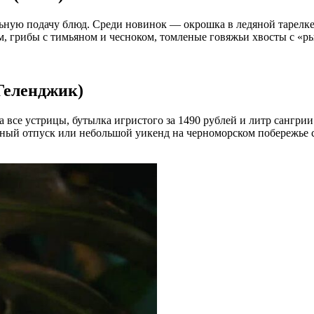
ьную подачу блюд. Среди новинок — окрошка в ледяной тарелке,
м, грибы с тимьяном и чесноком, томленые говяжьи хвосты с «р
Геленджик)
а все устрицы, бутылка игристого за 1490 рублей и литр сангри
альный отпуск или небольшой уикенд на черноморском побережь