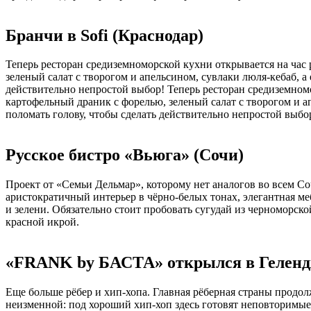
Бранчи в Sofi (Краснодар)
Теперь ресторан средиземноморской кухни открывается на час 
зеленый салат с творогом и апельсином, сувлаки люля-кебаб, а
действительно непростой выбор! Теперь ресторан средиземномо
картофельный драник с форелью, зеленый салат с творогом и а
поломать голову, чтобы сделать действительно непростой выбо
Русское бистро «Вьюга» (Сочи)
Проект от «Семьи Дельмар», которому нет аналогов во всем С
аристократичный интерьер в чёрно-белых тонах, элегантная ме
и зелени. Обязательно стоит пробовать сугудай из черноморско
красной икрой.
«FRANK by БАСТА» открылся в Гелен
Еще больше рёбер и хип-хопа. Главная рёберная страны продо
неизменной: под хороший хип-хоп здесь готовят неповторимые