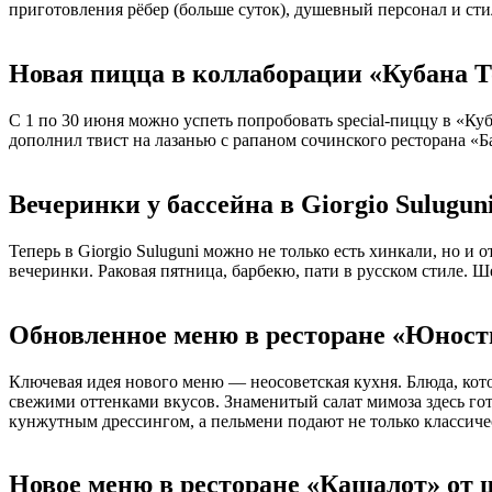
приготовления рёбер (больше суток), душевный персонал и сти
Новая пицца в коллаборации «Кубана Т
С 1 по 30 июня можно успеть попробовать special-пиццу в «Ку
дополнил твист на лазанью с рапаном сочинского ресторана «Бара
Вечеринки у бассейна в Giorgio Sulugun
Теперь в Giorgio Suluguni можно не только есть хинкали, но и 
вечеринки. Раковая пятница, барбекю, пати в русском стиле. Ш
Обновленное меню в ресторане «Юность
Ключевая идея нового меню — неосоветская кухня. Блюда, кот
свежими оттенками вкусов. Знаменитый салат мимоза здесь гот
кунжутным дрессингом, а пельмени подают не только классиче
Новое меню в ресторане «Кашалот» от