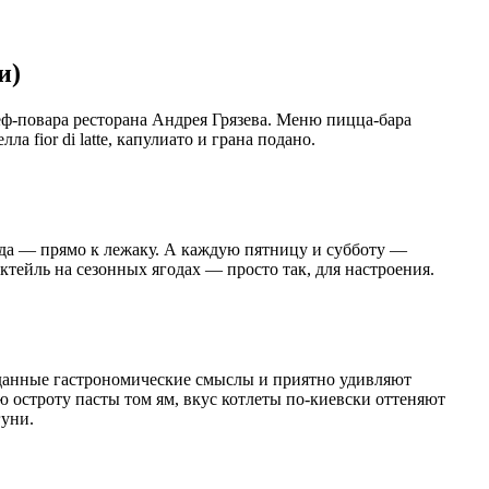
и)
еф-повара ресторана Андрея Грязева. Меню пицца-бара
 fior di latte, капулиато и грана подано.
и еда — прямо к лежаку. А каждую пятницу и субботу —
октейль на сезонных ягодах — просто так, для настроения.
иданные гастрономические смыслы и приятно удивляют
ю остроту пасты том ям, вкус котлеты по-киевски оттеняют
гуни.