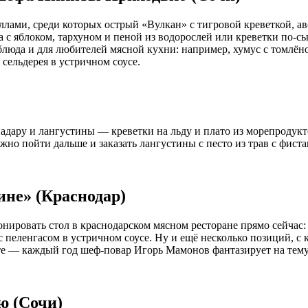
лами, среди которых острый «Вулкан» с тигровой креветкой, ав
 с яблоком, тархуном и пеной из водорослей или креветки по-с
юда и для любителей мясной кухни: например, хумус с томлёно
сельдерея в устричном соусе.
надару и лангустины — креветки на льду и плато из морепродукт
ожно пойти дальше и заказать лангустины с песто из трав с фист
ине» (Краснодар)
онировать стол в краснодарском мясном ресторане прямо сейчас:
с пеленгасом в устричном соусе. Ну и ещё несколько позиций, с
те — каждый год шеф-повар Игорь Мамонов фантазирует на тему
ю (Сочи)