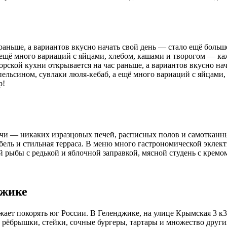
раньше, а вариантов вкусно начать свой день — стало ещё больш
 ещё много вариаций с яйцами, хлебом, кашами и творогом — каж
рской кухни открывается на час раньше, а вариантов вкусно нача
пельсином, сувлаки люля-кебаб, а ещё много вариаций с яйцами,
р!
очи — никаких изразцовых печей, расписных полов и самотканн
бель и стильная терраса. В меню много гастрономической эклек
й рыбы с редькой и яблочной заправкой, мясной студень с кремом
джике
лжает покорять юг России. В Геленджике, на улице Крымская 3 
 рёбрышки, стейки, сочные бургеры, тартары и множество друг