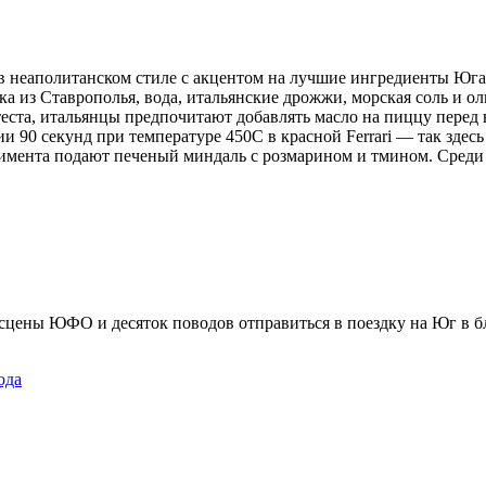
в неаполитанском стиле с акцентом на лучшие ингредиенты Юга 
а из Ставрополья, вода, итальянские дрожжи, морская соль и о
теста, итальянцы предпочитают добавлять масло на пиццу перед
нии 90 секунд при температуре 450С в красной Ferrari — так зде
лимента подают печеный миндаль с розмарином и тмином. Среди 
 сцены ЮФО и десяток поводов отправиться в поездку на Юг в 