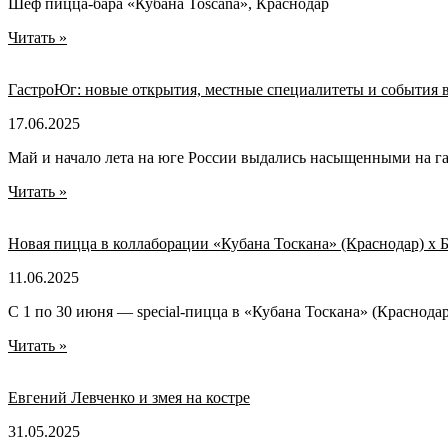
Шеф пицца-бара «Кубана Toscana», Краснодар
Читать »
ГастроЮг: новые открытия, местные специалитеты и события 
17.06.2025
Май и начало лета на юге России выдались насыщенными на га
Читать »
Новая пицца в коллаборации «Кубана Тоскана» (Краснодар) x 
11.06.2025
С 1 по 30 июня — special-пицца в «Кубана Тоскана» (Краснода
Читать »
Евгений Левченко и змея на костре
31.05.2025