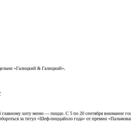
дельни «Галицкий & Галицкий».
?
главному хиту меню — пицце. С 5 по 20 сентября внимание гос
обороться за титул «Шеф-пиццайоло года» от премии «Пальмовая