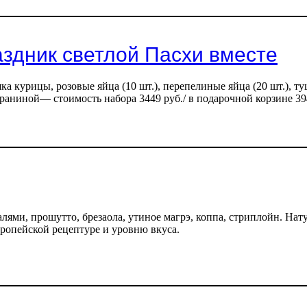
здник светлой Пасхи вместе
а курицы, розовые яйца (10 шт.), перепелиные яйца (20 шт.), т
бараниной— стоимость набора 3449 руб./ в подарочной корзине 39
лями, прошутто, брезаола, утиное магрэ, коппа, стриплойн. Нат
вропейской рецептуре и уровню вкуса.