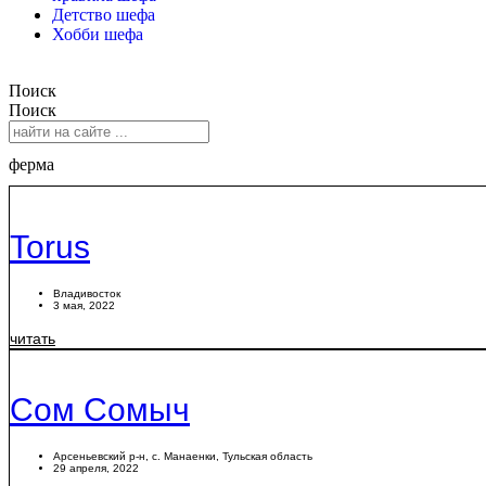
Детство шефа
Хобби шефа
Поиск
Поиск
ферма
Torus
Владивосток
3 мая, 2022
читать
Сом Сомыч
Арсеньевский р-н
,
с. Манаенки
,
Тульская область
29 апреля, 2022