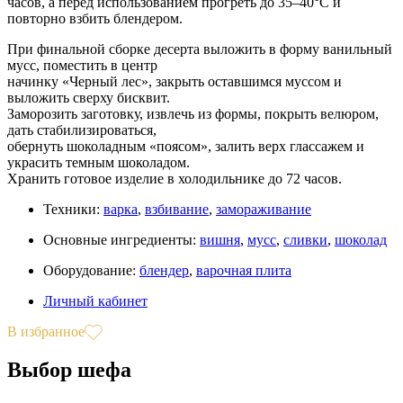
часов, а перед использованием прогреть до 35–40°C и
повторно взбить блендером.
При финальной сборке десерта выложить в форму ванильный
мусс, поместить в центр
начинку «Черный лес», закрыть оставшимся муссом и
выложить сверху бисквит.
Заморозить заготовку, извлечь из формы, покрыть велюром,
дать стабилизироваться,
обернуть шоколадным «поясом», залить верх глассажем и
украсить темным шоколадом.
Хранить готовое изделие в холодильнике до 72 часов.
Техники:
варка
,
взбивание
,
замораживание
Основные ингредиенты:
вишня
,
мусс
,
сливки
,
шоколад
Оборудование:
блендер
,
варочная плита
Личный кабинет
В избранное
Выбор шефа