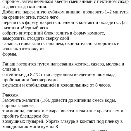
сиропом, затем венчиком ввести смешанный с пектином сахар
и довести до кипения.
Добавить нарезанную кубиком вишню, проварить 1–2 минуты
на среднем огне, после чего
перелить в форму, накрыть пленкой в контакт и охладить. Для
начинки «Черный лес»
собрать внутренний блок: залить в форму компоте,
заморозить, отсадить сверху слой
ганаша, снова залить ганашем, окончательно заморозить и
извлечь заготовку из
формы.
Ганаш готовится путем нагревания желтка, сахара, молока и
сливок в
сотейнике до 82°C с последующим введением шоколада,
пробиванием блендером до
эмульсии и стабилизацией в холодильнике от 8 часов.
Глассаж:
Замочить желатин (1:6), довести до кипения смесь воды,
сиропа глюкозы,
тримолина, сливок и сахара, ввести желатин с красителем и
пробить блендером без
воздушных пузырей. Убрать глазурь в контакт под пленку в
холодильник минимум на 8