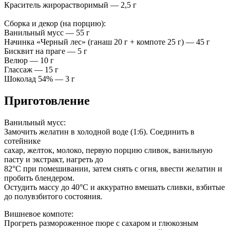
Краситель жирорастворимый — 2,5 г
Сборка и декор (на порцию):
Ванильный мусс — 55 г
Начинка «Черный лес» (ганаш 20 г + компоте 25 г) — 45 г
Бисквит на праге — 5 г
Велюр — 10 г
Глассаж — 15 г
Шоколад 54% — 3 г
Приготовление
Ванильный мусс:
Замочить желатин в холодной воде (1:6). Соединить в
сотейнике
сахар, желток, молоко, первую порцию сливок, ванильную
пасту и экстракт, нагреть до
82°C при помешивании, затем снять с огня, ввести желатин и
пробить блендером.
Остудить массу до 40°C и аккуратно вмешать сливки, взбитые
до полувзбитого состояния.
Вишневое компоте:
Прогреть размороженное пюре с сахаром и глюкозным