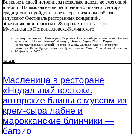
Впервые в своей истории, за несколько недель до ежегодной
премии «Пальмовая ветвь ресторанного бизнеса», которая
традиционно пройдет в апреле, организаторы события
запускают Фестиваль ресторанных концепций,
объединяющий проекты в 28 городах страны — от
Мурманска до Петропавловска-Камчатского
Барнаул
,
владимир
,
Волгоград
,
Воронеж
,
Екатеринбург
,
йошкар-ола
,
Казань
,
Краснодар
,
Москва
,
Нижний Новгород
,
Новосибирск
,
Пенза
,
Пермь
,
Петропавловск-Камчатский
,
Ростов-на-Дону
,
Самара
,
Санкт-Петербург
,
смоленск
,
Сочи
,
Сургут
,
Тобольск
,
Тула
,
Тюмень
,
Углич
,
Уфа
,
Ялта
,
Ярославль
28 февраля, 2025
читать
Масленица в ресторане
«Недальний восток»:
авторские блины с муссом из
крем-сыра лабне и
марокканские блинчики —
багрир