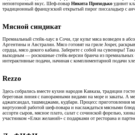
неповторимый вкус. Шеф-повар
Никита Приходько
удивит кла
традиционный французский открытый пирог писсаладьер с анч
Мясной синдикат
Премиальный стейк-хаус в Сочи, где культ мяса возведен в а
Аргентины и Австралии. Мясо готовят на гриле Josper, раскры
сердца, мясо дикого кабана. Заберите с собой на сувениры! Т
выходным — роскошные стейк-версии бранча из премиальных от
интерактивные подачи, начиная с комплиментарной подачи хлеб
Rezzo
Здесь собрались вместе кухни народов Кавказа, традиции гос
береговая линия с панорамными видами на море и закаты. А ме
аджапсандал, ташмиджами, кудбари. Процесс приготовления мяс
виртуозной работой шеф-повара и наслаждаться мясными блюда
ассорти сыров, мясное плато, салат с сочинской форелью, хин
участником «Елки желаний» с подарками от ресторана и партн