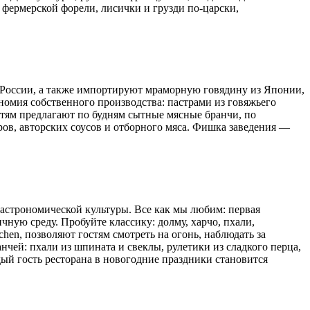
 фермерской форели, лисички и грузди по-царски,
в России, а также импортируют мраморную говядину из Японии,
номия собственного производства: пастрами из говяжьего
остям предлагают по будням сытные мясные бранчи, по
ов, авторских соусов и отборного мяса. Фишка заведения —
гастрономической культуры. Все как мы любим: первая
ную среду. Пробуйте классику: долму, харчо, пхали,
hen, позволяют гостям смотреть на огонь, наблюдать за
ей: пхали из шпината и свеклы, рулетики из сладкого перца,
дый гость ресторана в новогодние праздники становится