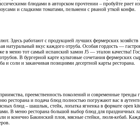
ссическими блюдами в авторском прочтении – пробуйте риет из
оусами и сладкими томатами, пельмени с рваной уткой конфи.
бсолют. Здесь работают с продукцией лучших фермерских хозяйст
вая натуральный вкус каждого отруба. Особая гордость — гастро
акже в меню тот самый испанский хамон J5 — эталон качества! Г
рубов. В бургерной карте культовые сочетания фермерских сыр
а и соли и заканчивая позициями десертной карты ресторана.
теприимства, преемственность поколений и современные тренды 
ню ресторана и подача блюд полностью погружают вас в аутентич
ных блюд – шашлык, стейк, лопатка ягненка в формате open kitc
ми. В меню ресторана большой выбор блюд для праздничных ланч
кали и конечно Бакинский плов, мясные стейки, люля-кебаб. Каж
еров.