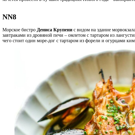
NN8
Морское бистро
Дениса Крупени
c видом на здание морвокзала
завтраками из дровяной печи – омлетом с тартаром из лангуст
чего стоит один море-дог с тартаром из форели и огурцами ким