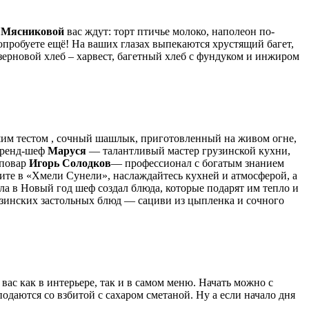
 Мясниковой
вас ждут: торт птичье молоко, наполеон по-
опробуете ещё! На ваших глазах выпекаются хрустящий багет,
зерновой хлеб – харвест, багетный хлеб с фундуком и инжиром
шим тестом , сочный шашлык, приготовленный на живом огне,
 бренд-шеф
Маруся
— талантливый мастер грузинской кухни,
-повар
Игорь Солодков
— профессионал с богатым знанием
ите в «Хмели Сунели», наслаждайтесь кухней и атмосферой, а
ла в Новый год шеф создал блюда, которые подарят им тепло и
рузинских застольных блюд — сациви из цыпленка и сочного
вас как в интерьере, так и в самом меню. Начать можно с
одаются со взбитой с сахаром сметаной. Ну а если начало дня