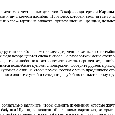
в хочется качественных десертов. В кафе-кондитерской
Карины
ян и шу с кремом пломбир. Ну и хлеб, который вряд ли где-то п
ый хлеб – тартин на закваске, привезенной из Франции, цельно
осферу южного Сочи: в меню здесь фирменные хинкали с тончай
 сюда возвращаются снова и снова. За разработкой меню стоят
рецептов и любовью к гастрономическим экспериментам, и шеф
явятся волшебные купоны с подарками. Соберите друзей, приход
 купонов с ёлки. И чтобы помочь гостям с меню праздничого сто
ионного оливье с уткой и сельди под шубой до по-настоящему г
обязательно загляните, чтобы оценить изменения, которые ждут 
 от бабушки Шуры», воплощенный в ленивых варениках, которые п
 бутерброд с черной икрой, взбитым масло и водорослями нори.