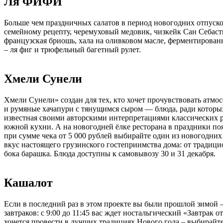
Ля ФИФИ
Больше чем праздничных салатов в период новогодних отпуско
семейному рецепту, черемуховый медовик, чизкейк Сан Себасть
французская бриошь, хала на оливковом масле, ферментированн
– ля фиг и трюфельный багетный рулет.
Хмели Сунели
Хмели Сунели» создан для тех, кто хочет прочувствовать атм
и румяные хачапури с тянущимся сыром — блюда, ради которых
известная своими авторскими интерпретациями классических 
южной кухни. А на новогодней ёлке ресторана в праздники по
при сумме чека от 5 000 рублей выбирайте один из новогодних
вкус настоящего грузинского гостеприимства дома: от традиц
бока барашка. Блюда доступны к самовывозу 30 и 31 декабря.
Кашалот
Если в последний раз в этом проекте вы были прошлой зимой – 
завтраков: с 9:00 до 11:45 вас ждет ностальгический «Завтрак
хочется провести в лучших традициях Нового года – выбирайте