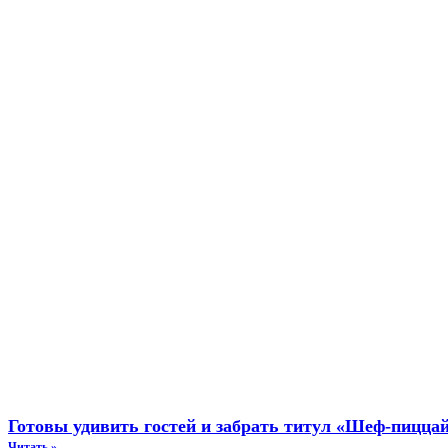
Готовы удивить гостей и забрать титул «Шеф-пиццай
Читать »