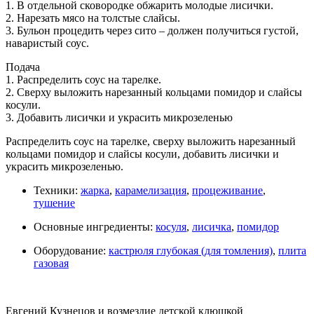
1. В отдельной сковородке обжарить молодые лисички.
2. Нарезать мясо на толстые слайсы.
3. Бульон процедить через сито – должен получиться густой,
наваристый соус.
Подача
1. Распределить соус на тарелке.
2. Сверху выложить нарезанный кольцами помидор и слайсы
косули.
3. Добавить лисички и украсить микрозеленью
Распределить соус на тарелке, сверху выложить нарезанный
кольцами помидор и слайсы косули, добавить лисички и
украсить микрозеленью.
Техники:
жарка
,
карамелизация
,
процеживание
,
тушение
Основные ингредиенты:
косуля
,
лисичка
,
помидор
Оборудование:
кастрюля глубокая (для томления)
,
плита
газовая
Евгений Кузнецов и возмездие детской клюшкой