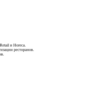
etail и Horeca.
тизации ресторанов.
ов.