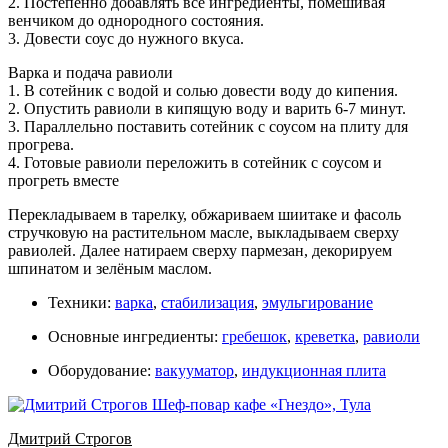
2. Постепенно добавлять все ингредиенты, помешивая
венчиком до однородного состояния.
3. Довести соус до нужного вкуса.
Варка и подача равиоли
1. В сотейник с водой и солью довести воду до кипения.
2. Опустить равиоли в кипящую воду и варить 6-7 минут.
3. Параллельно поставить сотейник с соусом на плиту для
прогрева.
4. Готовые равиоли переложить в сотейник с соусом и
прогреть вместе
Перекладываем в тарелку, обжариваем шиитаке и фасоль
стручковую на растительном масле, выкладываем сверху
равиолей. Далее натираем сверху пармезан, декорируем
шпинатом и зелёным маслом.
Техники:
варка
,
стабилизация
,
эмульгирование
Основные ингредиенты:
гребешок
,
креветка
,
равиоли
Оборудование:
вакууматор
,
индукционная плита
Дмитрий Строгов